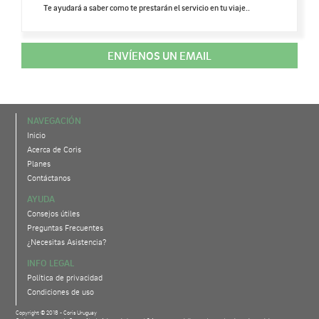
Te ayudará a saber como te prestarán el servicio en tu viaje..
ENVÍENOS UN EMAIL
NAVEGACIÓN
Inicio
Acerca de Coris
Planes
Contáctanos
AYUDA
Consejos útiles
Preguntas Frecuentes
¿Necesitas Asistencia?
INFO LEGAL
Política de privacidad
Condiciones de uso
Copyright © 2018 - Coris Uruguay