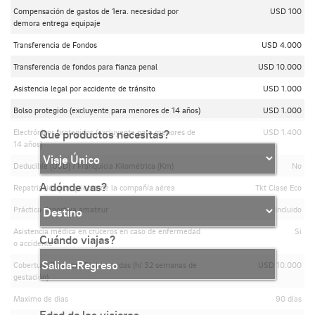
Compensación de gastos de 1era. necesidad por
USD 100
demora entrega equipaje
Transferencia de Fondos
USD 4.000
Transferencia de fondos para fianza penal
USD 10.000
Asistencia legal por accidente de tránsito
USD 1.000
Bolso protegido (excluyente para menores de 14 años)
USD 1.000
Qué productos necesitas?
Electrónicos protegidos (excluyente para menores de
USD 1.400
14 años)
Deducible (USD) / Franquicia Kilométrica (Km)
No
A dónde vas?
Repatriación por quiebra de la compañía aérea
Tkt Clase Eco
Práctica deportiva amateur
Incluido
Asistencia médica en cruceros en caso de enfermedad
Si
Cuándo viajas?
o accidente
Cobertura Plus para Embarazadas (h/ 32 semanas de
USD 10.000
gestación)
Maximo de dias
90 días
Edad de los viajeros