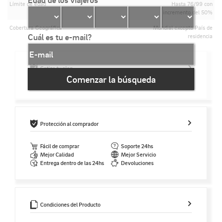
Límite de edad
Hasta 76/99 con
incremento del 50%
Cobertura Geográfica
Mundial excepto País de
Cuál es tu e-mail?
residencia
Cotiza tu plan
Comenzar la búsqueda
Protección al comprador
Fácil de comprar
Soporte 24hs
Mejor Calidad
Mejor Servicio
Entrega dentro de las 24hs
Devoluciones
Condiciones del Producto