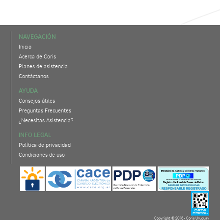
NAVEGACIÓN
Inicio
Acerca de Coris
Planes de asistencia
Contáctanos
AYUDA
Consejos útiles
Preguntas Frecuentes
¿Necesitas Asistencia?
INFO LEGAL
Política de privacidad
Condiciones de uso
Copyright © 2018- Coris Uruguay