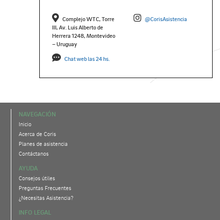
Complejo WTC, Torre
@CorisAsistencia
III, Av. Luis Alberto de
Herrera 1248, Montevideo
– Uruguay
Chat web las 24 hs.
NAVEGACIÓN
Inicio
Acerca de Coris
Planes de asistencia
Contáctanos
AYUDA
Consejos útiles
Preguntas Frecuentes
¿Necesitas Asistencia?
INFO LEGAL