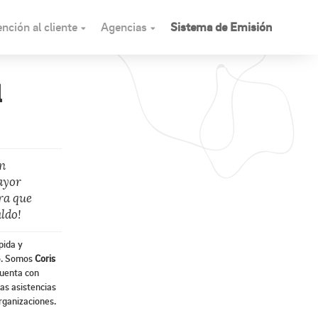
nción al cliente
Agencias
Sistema de Emisión
l
n
ayor
ara que
ldo!
pida y
do. Somos
Coris
cuenta con
as asistencias
rganizaciones.