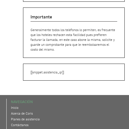
Importante
Generalmente todos los teléfonos lo permiten, es frecuente
que los hoteles rechacen esta facilidad pues prefieren
facturar la llamada, en este caso abone la misma, solicite y
guarde un comprobante para que le reembolsaremos el
costo del mismo.
[[snippet.asistencia_qr]]
NAVEGACIÓN
Inicio
Acerca de Coris
Planes de asistencia
Contáctanos