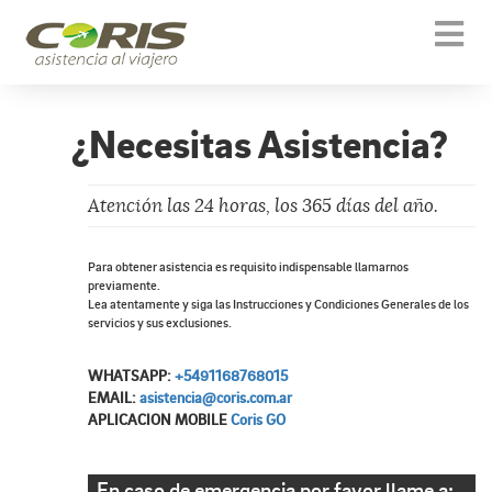
Togg
navi
¿Necesitas Asistencia?
Atención las 24 horas, los 365 días del año.
Para obtener asistencia es requisito indispensable llamarnos
previamente.
Lea atentamente y siga las Instrucciones y Condiciones Generales de los
servicios y sus exclusiones.
WHATSAPP:
+5491168768015
EMAIL:
asistencia@coris.com.ar
APLICACION MOBILE
Coris GO
En caso de emergencia por favor llame a: