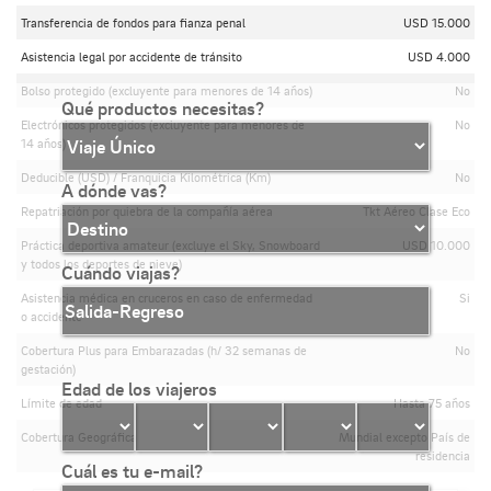
Transferencia de fondos para fianza penal
USD 15.000
Asistencia legal por accidente de tránsito
USD 4.000
Bolso protegido (excluyente para menores de 14 años)
No
Qué productos necesitas?
Electrónicos protegidos (excluyente para menores de
No
14 años)
Deducible (USD) / Franquicia Kilométrica (Km)
No
A dónde vas?
Repatriación por quiebra de la compañía aérea
Tkt Aéreo Clase Eco
Práctica deportiva amateur (excluye el Sky, Snowboard
USD 10.000
y todos los deportes de nieve)
Cuándo viajas?
Asistencia médica en cruceros en caso de enfermedad
Si
o accidente
Cobertura Plus para Embarazadas (h/ 32 semanas de
No
gestación)
Edad de los viajeros
Límite de edad
Hasta 75 años
Cobertura Geográfica
Mundial excepto País de
residencia
Cuál es tu e-mail?