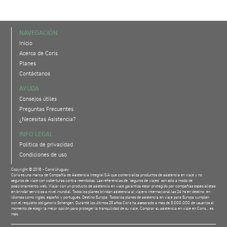
NAVEGACIÓN
Inicio
Acerca de Coris
Planes
Contáctanos
AYUDA
Consejos útiles
Preguntas Frecuentes
¿Necesitas Asistencia?
INFO LEGAL
Política de privacidad
Condiciones de uso
Copyright © 2018 - Coris Uruguay
Coris es una marca de Compañía de Asistencia Integral S.A que comercializa productos de asistencia en viaje y no
seguros de viaje con coberturas contra reembolso. Las referencias de "seguros de viajes" son solo a modo de
posicionamiento web. Viajar con un producto de asistencia en viaje garantiza estar protegido por compañías especialistas
en brindar servicios a nivel mundial. Todos los planes brindan asistencia al viajero internacional las 24 hs en destino, en
idiomas como inglés, español y portugués. Destino Europa: Todos los planes de asistencia en viaje para Europa cumplen
con el requisito obligatorio Schengen. Durante los últimos 25 años Coris ha asesorado a más de 5.000.000 de usuarios al
momento de elegir la mejor opción para proteger la tranquilidad de su viaje. Comprar su asistencia en viaje en Coris... es
más.