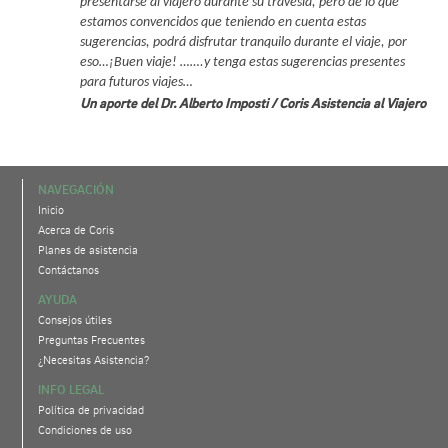
presentarse al viajero durante su travesía, pero de lo que
estamos convencidos que teniendo en cuenta estas
sugerencias, podrá disfrutar tranquilo durante el viaje, por
eso…¡Buen viaje! …….y tenga estas sugerencias presentes
para futuros viajes…
Un aporte del Dr. Alberto Imposti / Coris Asistencia al Viajero
NAVEGACIÓN
Inicio
Acerca de Coris
Planes de asistencia
Contáctanos
AYUDA
Consejos útiles
Preguntas Frecuentes
¿Necesitas Asistencia?
INFO LEGAL
Política de privacidad
Condiciones de uso