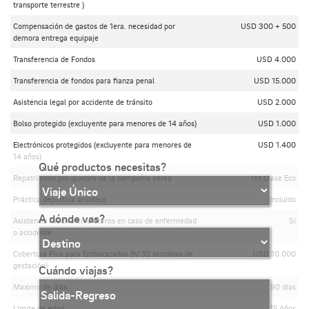
transporte terrestre )
Compensación de gastos de 1era. necesidad por
USD 300 + 500
demora entrega equipaje
Transferencia de Fondos
USD 4.000
Transferencia de fondos para fianza penal
USD 15.000
Asistencia legal por accidente de tránsito
USD 2.000
Bolso protegido (excluyente para menores de 14 años)
USD 1.000
Electrónicos protegidos (excluyente para menores de
USD 1.400
14 años)
Qué productos necesitas?
Repatriación por quiebra de la compañía aérea
Tkt Clase Eco
Práctica deportiva amateur
Incluido
A dónde vas?
Asistencia médica en cruceros en caso de enfermedad
Si
o accidente
Cobertura Plus para Embarazadas (h/ 32 semanas de
USD 10.000
gestación)
Cuándo viajas?
Maximo de dias
90 días
Límite de edad
75 Años