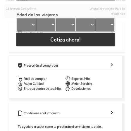
Cobertura Geográfica
Mundial excepto País de
Edad de los viajeros
residencia
Cotiza tu plan
Cotiza ahora!
Protección al comprador
Fácil de comprar
Soporte 24hs
Mejor Calidad
Mejor Servicio
Entrega dentro de las 24hs
Devoluciones
Condiciones del Producto
Te ayudará a saber como te prestarán el servicio en tu viaje..