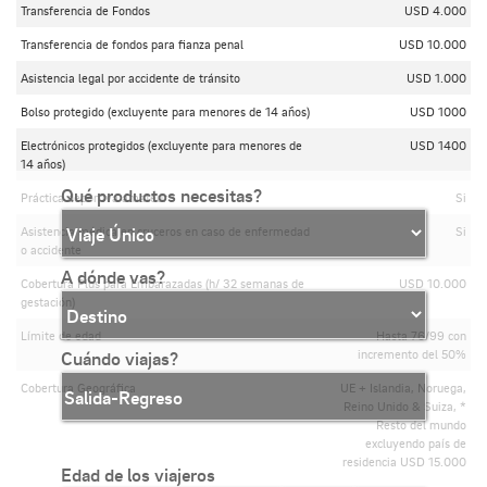
Transferencia de Fondos
USD 4.000
Transferencia de fondos para fianza penal
USD 10.000
Asistencia legal por accidente de tránsito
USD 1.000
Bolso protegido (excluyente para menores de 14 años)
USD 1000
Electrónicos protegidos (excluyente para menores de
USD 1400
14 años)
Qué productos necesitas?
Práctica deportiva amateur
Si
Asistencia médica en cruceros en caso de enfermedad
Si
o accidente
A dónde vas?
Cobertura Plus para Embarazadas (h/ 32 semanas de
USD 10.000
gestación)
Límite de edad
Hasta 76/99 con
incremento del 50%
Cuándo viajas?
Cobertura Geográfica
UE + Islandia, Noruega,
Reino Unido & Suiza, *
Resto del mundo
excluyendo país de
residencia USD 15.000
Edad de los viajeros