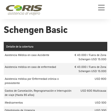
Togg
navi
Schengen Basic
Detalle de la cobertura
Asistencia Médica en caso Accidente
€ 43.000 / Fuera de Zona
Schengen USD 15.000
Asistencia médica en caso de enfermedad
€ 43.000 / Fuera de Zona
Schengen USD 15.000
Asistencia médica por Enfermedad crónica o
USD 800
preexistente
Gastos de Cancelación, Reprogramación e Interrupción
USD 600 Multicausa
de viaje (Hasta 85 años)
Medicamentos
USD 500
Odontología de Urgencia
USD 300