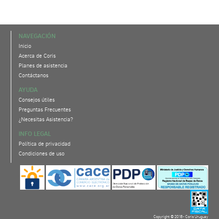
NAVEGACIÓN
Inicio
Acerca de Coris
Planes de asistencia
Contáctanos
AYUDA
Consejos útiles
Preguntas Frecuentes
¿Necesitas Asistencia?
INFO LEGAL
Política de privacidad
Condiciones de uso
Copyright © 2018- Coris Uruguay