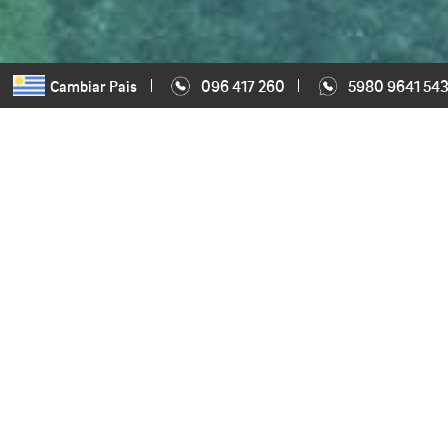
Cambiar Pais
096 417 260
5980 9641 54
Seguro Médico
Internacional
Todo viaje exige prestar mucha atención no sólo en la docu
disfrutar una experiencia internacional, sino también en la sa
viajeros. Para tener protección es necesario tener en cuenta 
seguro médico internacional, pues de ese modo se podrá cont
necesaria ante un imprevisto.
Siempre es necesario mantener la salud protegida, teniendo una c