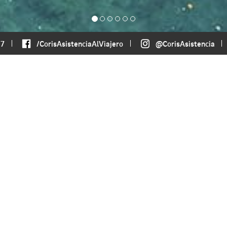
37
/CorisAsistenciaAlViajero
@CorisAsistencia
mentación necesaria para
lud y el bienestar de los
que se debe adquirir un
ar con la cobertura
obertura en donde uno vive y un